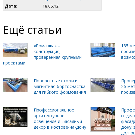
Дата
:
18.05.12
Ещё статьи
«Ромашка» –
135 м
конструкция,
произ
проверенная крупными
возмо
проектами
Поворотные столы и
Прове
магнитная бортоснастка
26-ме
для гибкого формования
произ
Профессиональное
Профе
архитектурное
отделк
освещение и фасадный
фасадо
декор в Ростове-на-Дону
Дону: 
долго