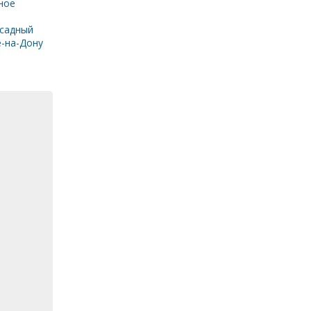
ное
садный
е-на-Дону