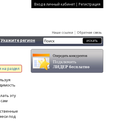
|
Вход в личный кабинет
Регистрация
|
Наши ссылки
Обратная связь
Укажите регион
Опередить конкурентов
Подключить
ЛИДЕР бесплатно
 на раздел
ользуя
одимость
лать эту
 сам
ественные
меси под