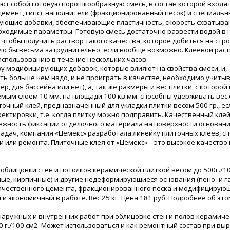
ют собой готовую порошкообразную смесь, в состав которой входя
цемент, гипс), наполнители (фракционированный песок) и специаль
ющие добавки, обеспечивающие пластичность, скорость схватыва
бходимые параметры. Готовую смесь достаточно развести водой в
 чтобы получить раствор такого качества, которое добиться на ст
 бы весьма затруднительно, если вообще возможно. Клеевой раст
 использованию в течение нескольких часов.
ву модифицирующих добавок, которые влияют на свойства смеси, и,
ить больше чем надо, и не проиграть в качестве, необходимо учиты
, для бассейна или нет), а, так же,размеры и вес плитки, с которой
мым слоем 10 мм. на площади 100 кв.мм. способны удерживать вес 
точный клей, предназначенный для укладки плитки весом 500 гр., е
ектировки, т.е. когда плитку можно подправить. Качественный клей
ежность фиксации отделочного материала на поверхности основани
адач, компания «Цемекс» разработала линейку плиточных клеев, с
 или ремонта. Плиточные клея от «Цемекс» – это высокое качество
 облицовки стен и потолков керамической плиткой весом до 500г./10
ые, кирпичные) и другие недеформирующиеся основания (пено- и г
окачественного цемента, фракционированного песка и модифицирую
и экономичный в работе. Вес 25 кг. Цена 181 руб. Подробнее об эт
 наружных и внутренних работ при облицовке стен и полов керамиче
0 г./100 см2. Может использоваться и как ремонтный состав при в