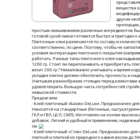
представля
вещества (
модифициру
другие нео
пропорции,
простым смешиванием различных ингредиентов было
готовой сухой смеси готовится быстро и пригоден к
Плиточные клеи различаются по составу и количест
соответственно, по цене. Поэтому, чтобы не заплат
условия эксплуатации плиточного покрытия (например
работать. Разные типы плиточного клея накладывае
1200 гр. Стоит ли переплачивать и приобретать пли
весит 200 гр.? Немаловажно учитывать и время корр
укладки плитки должен обеспечить прочность и над
Учитывая разнообразие стоящих перед клиентами з
удовлетворить большую часть потребностей стройки
невысокой стоимости.
Предлагаем:
- Клей плиточный «Базис» DeLuxe. Предназначен для
Наносится на стандартные (бетонные, оштукатуренн
ГКЛ и ГВЛ, ЦСЛ, СМЛ). Изготовлен на основе высок
добавок. Легкий и удобный в применении, надежный 
см.
- Клей плиточный «Стик» DeLuxe. Предназначен для
плиткой и плиткой из природного камня весом до 50