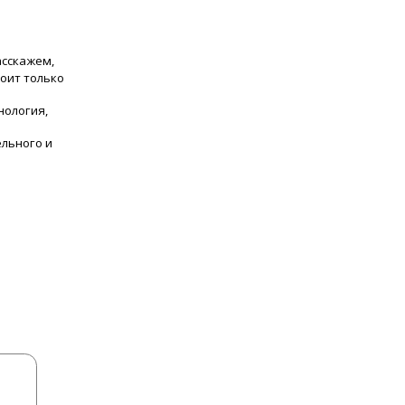
асскажем,
тоит только
нология,
льного и