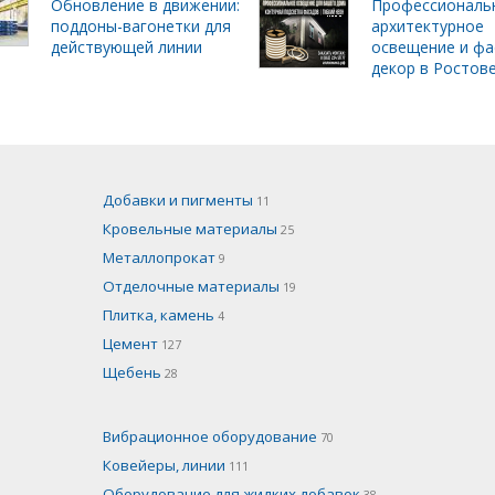
Обновление в движении:
Профессиональ
поддоны-вагонетки для
архитектурное
действующей линии
освещение и фа
декор в Ростов
Добавки и пигменты
11
Кровельные материалы
25
Металлопрокат
9
Отделочные материалы
19
Плитка, камень
4
Цемент
127
Щебень
28
Вибрационное оборудование
70
Ковейеры, линии
111
Оборудование для жидких добавок
38