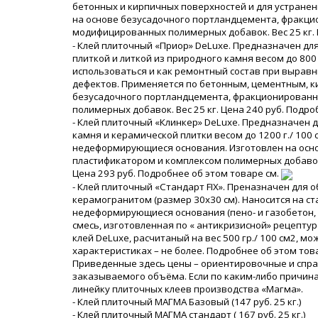
бетонных и кирпичных поверхностей и для устранен
на основе безусадочного портландцемента, фракци
модифицированных полимерных добавок. Вес 25 кг. 
- Клей плиточный «Приор» DeLuxe. Предназначен дл
плиткой и литкой из природного камня весом до 800
использоваться и как ремонтный состав при выравн
дефектов. Применяется по бетонным, цементным, к
безусадочного портландцемента, фракционированн
полимерных добавок. Вес 25 кг. Цена 240 руб. Подро
- Клей плиточный «Клинкер» DeLuxe. Предназначен д
камня и керамической плитки весом до 1200 г./ 100
недеформирующиеся основания. Изготовлен на осн
пластификатором и комплексом полимерных добавок. 
Цена 293 руб. Подробнее об этом товаре см.
- Клей плиточный «Стандарт FIX». Преназначен для о
керамогранитом (размер 30х30 см). Наносится на с
недеформирующиеся основания (пено- и газобетон, ГКЛ
смесь, изготовленная по « антикризисной» рецептуре
клей DeLuxe, расчитаный на вес 500 гр./ 100 см2, мо
характеристиках – не более. Подробнее об этом тов
Приведенные здесь цены – ориентировочные и спра
заказываемого объёма. Если по каким-либо причин
линейку плиточных клеев производства «Магма».
- Клей плиточный МАГМА Базовый (147 руб. 25 кг.)
- Клей плиточный МАГМА стандарт ( 167 руб. 25 кг.)