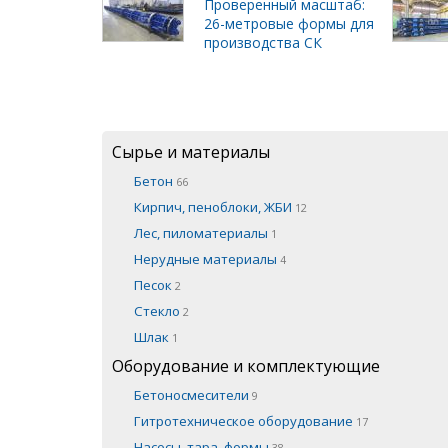
Проверенный масштаб:
26-метровые формы для
производства СК
Сырье и материалы
Бетон
66
Кирпич, пеноблоки, ЖБИ
12
Лес, пиломатериалы
1
Нерудные материалы
4
Песок
2
Стекло
2
Шлак
1
Оборудование и комплектующие
Бетоносмесители
9
Гитротехническое оборудование
17
Насосы, тара, формы
38