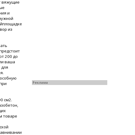
т вяжущие
ные
ния и
 нужной
ройплощадке
вор из
вать
 предстоит
от 200 до
сли ваша
 для
я.
пособную
Реклама
 при
0 см2.
азобетон,
щих
ом товаре
ской
ыравнивании