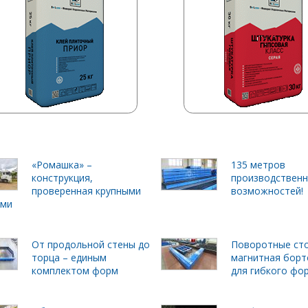
«Ромашка» –
135 метров
конструкция,
производствен
проверенная крупными
возможностей!
ами
От продольной стены до
Поворотные ст
торца – единым
магнитная борт
комплектом форм
для гибкого фо