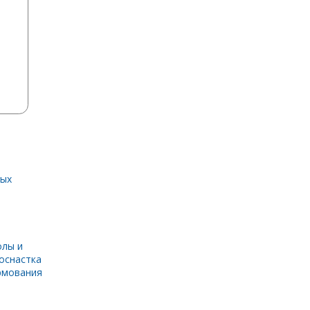
ных
олы и
оснастка
рмования