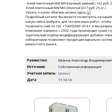
- Клей плиточный МАГМА Базовый зимний ( 162 руб. 25
-Клей плиточный МАГМА Universal (227 руб. 25 кг.)
Узнать о клеях «Магма» можно здесь
Подробный каталог Вы можете посмотреть на наше
какую смесь выбрать для тех или иных работ, чтоб
позвонить нам по тел. +7(495)580-30-41, и мы разр
Компания «Цемекс» с 2002 года производит сухие с
тщательный подбор модифицирующих добавок опреде
лаборатории позволяют продукции идеально соотве
ремонтного рынка.
Разместил
:
Иванов Александр Владимирови
Источник
:
Собственная информация
Учетная запись
:
Цемекс
Дата
:
11.10.14