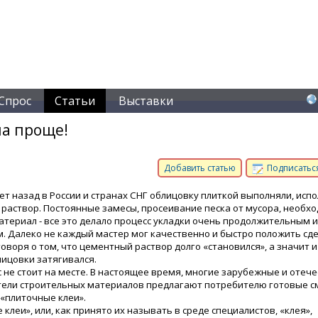
Спрос
Статьи
Выставки
ла проще!
Добавить статью
Подписаться
лет назад в России и странах СНГ облицовку плиткой выполняли, исп
раствор. Постоянные замесы, просеивание песка от мусора, необх
атериал - все это делало процесс укладки очень продолжительным и
. Далеко не каждый мастер мог качественно и быстро положить сде
говоря о том, что цементный раствор долго «становился», а значит и
лицовки затягивался.
с не стоит на месте. В настоящее время, многие зарубежные и отеч
ели строительных материалов предлагают потребителю готовые с
«плиточные клеи».
клеи», или, как принято их называть в среде специалистов, «клея»,