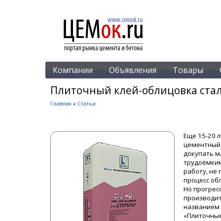
Компании
Объявления
Товары
Плиточный клей-облицовка ста
Главная
»
Статьи
Еще 15-20 
цементный 
докупать м
трудоёмким
работу, не 
процесс об
Но прогрес
производит
названием 
«Плиточные 