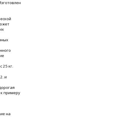
 Изготовлен
ческой
Может
их
нных
енного
гие
 25 кг.
2. и
едорогая
, к примеру
ие на