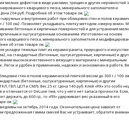
ия мелких дефектов в виде раковин, трещин и других неровностей.
онированного кварцевого песка, минерального заполнителя и
Цена 204 руб. Подробнее об этом товаре см.
я наружных и внутренних работ при облицовки стен и полов керами
 г./ 100 см2. Позволяет укладывать плитку методом «сверху-вниз». 
ивании бетонных и кирпичных поверхностей и для устранения мелк
ирпичным и оштукатуренным основаниям. Изготовлен на основе
ого кварцевого песка, минерального заполнителя и модифицирова
бнее об этом товаре см.
ля укладки тяжелых плит из керамогранита, природного и искусств
 см2, на стандартные (бетонные, оштукатуренные, кирпичные) и дру
овании высококачественного вяжущего материала с минеральным
Легок и удобен в применении, надежен и экономичен в работе. Вес
блицовки стен и полов керамической плиткой весом до 300 г./ 100 см
тандартные (бетонные, оштукатуренные, кирпичные) и другие
, ГВЛ, ЦСП и СМЛ). Вес 25 кг. Цена 140 руб. Клей «FIX» это особо н
 и отличается от DeLuxe тем, что у него нет запаса прочности. Если
жет держать до 600 гр., то «FIX» удерживает вес указанный в его
аре см.
ведливы на октябрь 2014 года. Окончательная цена зависит от
ам предложенная гамма смесей Вас не устраивает, обратите вниман