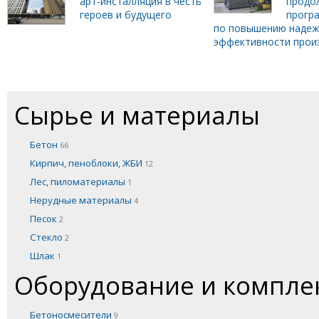
арт-инсталляция в честь
продо
героев и будущего
прогр
по повышению надеж
эффективности прои
Сырье и материалы
Бетон
66
Кирпич, пеноблоки, ЖБИ
12
Лес, пиломатериалы
1
Нерудные материалы
4
Песок
2
Стекло
2
Шлак
1
Оборудование и компл
Бетоносмесители
9