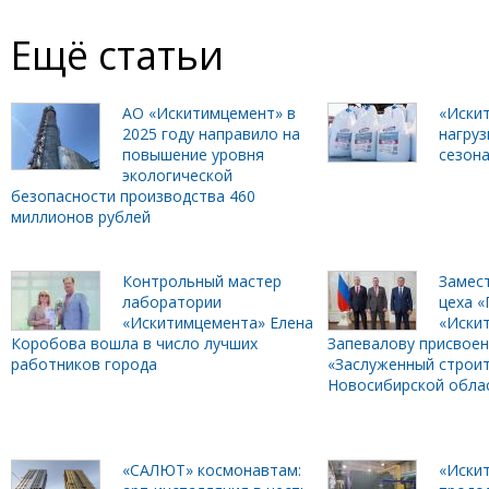
Ещё статьи
АО «Искитимцемент» в
«Иски
2025 году направило на
нагру
повышение уровня
сезона
экологической
безопасности производства 460
миллионов рублей
Контрольный мастер
Замес
лаборатории
цеха 
«Искитимцемента» Елена
«Иски
Коробова вошла в число лучших
Запевалову присвоен
работников города
«Заслуженный строи
Новосибирской обла
«САЛЮТ» космонавтам:
«Иски