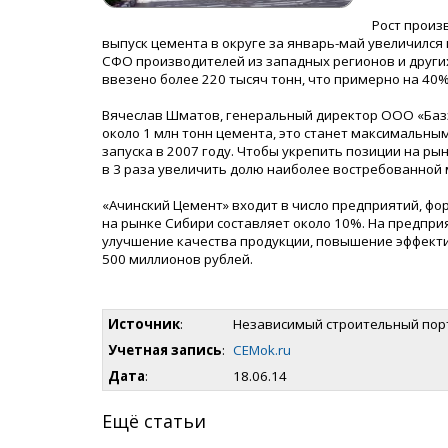
Рост произ
выпуск цемента в округе за январь-май увеличился
СФО производителей из западных регионов и других 
ввезено более 220 тысяч тонн, что примерно на 40
Вячеслав Шматов, генеральный директор ООО «Базэ
около 1 млн тонн цемента, это станет максимальны
запуска в 2007 году. Чтобы укрепить позиции на р
в 3 раза увеличить долю наиболее востребованной
«Ачинский Цемент» входит в число предприятий, ф
на рынке Сибири составляет около 10%. На предпри
улучшение качества продукции, повышение эффекти
500 миллионов рублей.
Источник
:
Независимый строительный пор
Учетная запись
:
CEMok.ru
Дата
:
18.06.14
Ещё статьи