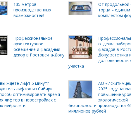
135 метров
От продольной 
производственных
торца – единым
возможностей!
комплектом фо
Профессиональное
Профессиональ
архитектурное
отделка заборо
освещение и фасадный
фасадов в Рост
декор в Ростове-на-Дону
Дону: эстетика 
долговечность 
участка
вы ждете лифт 5 минут?
АО «Искитимцем
дитель лифтов из Сибири
2025 году напра
пособ оптимизировать время
повышение уро
я лифтов в новостройках с
экологической
ю нейросети.
безопасности производства 4
миллионов рублей