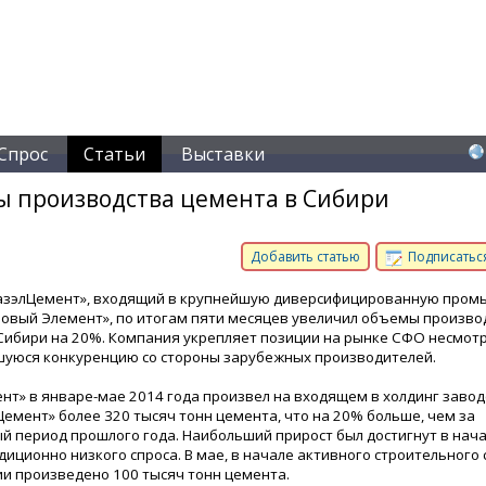
Спрос
Статьи
Выставки
ы производства цемента в Сибири
Добавить статью
Подписаться
БазэлЦемент», входящий в крупнейшую диверсифицированную про
зовый Элемент», по итогам пяти месяцев увеличил объемы произво
Сибири на 20%. Компания укрепляет позиции на рынке СФО несмотр
уюся конкуренцию со стороны зарубежных производителей.
нт» в январе-мае 2014 года произвел на входящем в холдинг завод
Цемент» более 320 тысяч тонн цемента, что на 20% больше, чем за
й период прошлого года. Наибольший прирост был достигнут в начал
диционно низкого спроса. В мае, в начале активного строительного 
и произведено 100 тысяч тонн цемента.