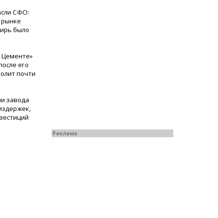
асли СФО:
а рынке
бирь было
м Цементе»
после его
волит почти
ии завода
издержек,
нвестиций
Реклама