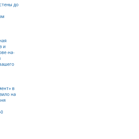
стены до
рм
ная
в и
ове-на-
и
вашего
ент» в
вило на
вня
60