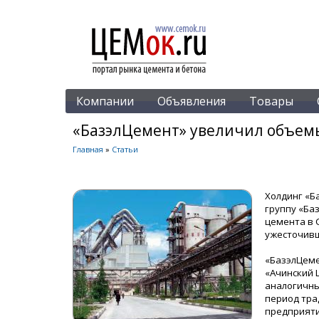
Компании
Объявления
Товары
«БазэлЦемент» увеличил объем
Главная
»
Статьи
Холдинг «
группу «Ба
цемента в 
ужесточивш
«БазэлЦеме
«Ачинский 
аналогичны
период тра
предприяти