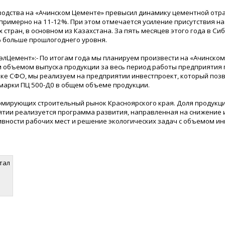
водства на «Ачинском Цементе» превысил динамику цементной отр
 примерно на 11-12%. При этом отмечается усиление присутствия н
стран, в основном из Казахстана. За пять месяцев этого года в Си
% больше прошлогоднего уровня.
лЦемент»:- По итогам года мы планируем произвести на «Ачинско
м объемом выпуска продукции за весь период работы предприятия 
ынке СФО, мы реализуем на предприятии инвестпроект, который поз
 марки ПЦ 500-Д0 в общем объеме продукции.
ормирующих строительный рынок Красноярского края. Доля продукц
ятии реализуется программа развития, направленная на снижение 
вности рабочих мест и решение экологических задач с объемом и
тал