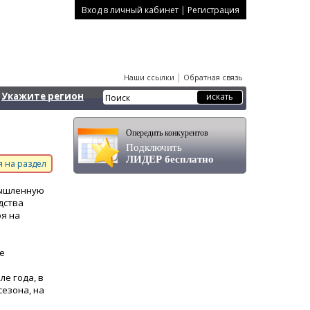
|
Вход в личный кабинет
Регистрация
|
Наши ссылки
Обратная связь
Укажите регион
Опередить конкурентов
Подключить
ЛИДЕР бесплатно
 на раздел
мышленную
дства
я на
е
е года, в
сезона, на