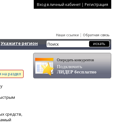
|
Вход в личный кабинет
Регистрация
|
Наши ссылки
Обратная связь
Укажите регион
Опередить конкурентов
Подключить
ЛИДЕР бесплатно
 на раздел
ву
быстрым
ых средств,
 самый