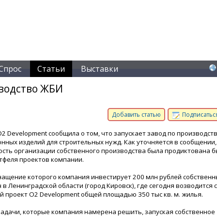
Спрос
Статьи
Выставки
зводство ЖБИ
Добавить статью
Подписаться
2 Development сообщила о том, что запускает завод по производст
нных изделий для строительных нужд. Как уточняется в сообщении,
сть организации собственного производства была продиктована 
тфеля проектов компании.
снащение которого компания инвестирует 200 млн рублей собственн
 в Ленинградской области (город Кировск), где сегодня возводится
 проект О2 Development общей площадью 350 тыс кв. м. жилья.
адачи, которые компания намерена решить, запуская собственное