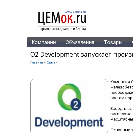
Компании
Объявления
Товары
O2 Development запускает прои
Главная
»
Статьи
Компания О
железобето
необходимо
ростом пор
Завод, в о
расположен
масштабный
Основные з