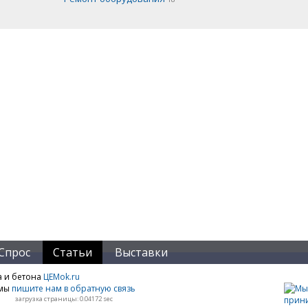
Спрос
Статьи
Выставки
а и бетона
ЦЕМok.ru
амы
пишите нам в обратную связь
загрузка страницы: 0.04172 sec