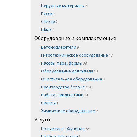
Нерудные материалы
4
Песок
2
Стекло
2
Шлак
1
Оборудование и комплектующие
Бетоносмесители
9
Гитротехническое оборудование
17
Насосы, тара, формы
38
Оборудование для склада
13
Очистительное оборудование
7
Производство бетона
124
Работа с жидкостями
24
Силосы
1
Химическое оборудование
2
Услуги
Консалтинг, обучение
38
Подбор персонала
3