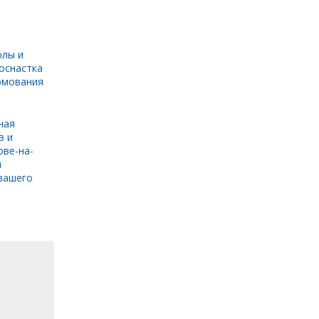
олы и
оснастка
рмования
ная
в и
ове-на-
и
вашего