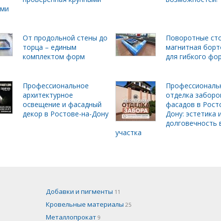
ами
От продольной стены до
Поворотные ст
торца – единым
магнитная борт
комплектом форм
для гибкого фо
Профессиональное
Профессиональ
архитектурное
отделка заборо
освещение и фасадный
фасадов в Рост
декор в Ростове-на-Дону
Дону: эстетика 
долговечность 
участка
Добавки и пигменты
11
Кровельные материалы
25
Металлопрокат
9