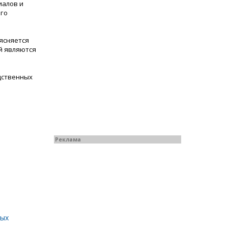
иалов и
его
ясняется
й являются
дственных
Реклама
ных