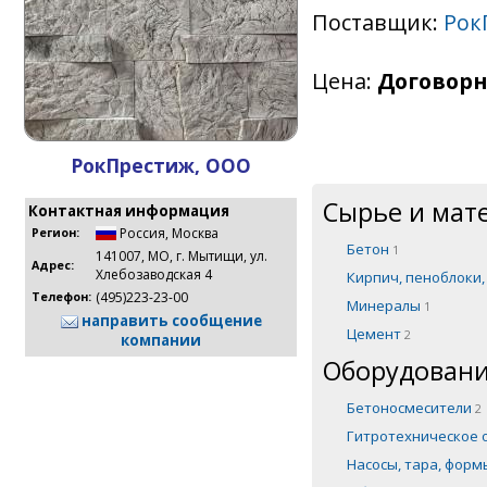
Поставщик:
Рок
Цена:
Договорн
РокПрестиж, ООО
Сырье и мат
Контактная информация
Россия
,
Москва
Регион:
Бетон
1
141007, МО, г. Мытищи, ул.
Адрес:
Хлебозаводская 4
Кирпич, пеноблоки
(495)223-23-00
Телефон:
Минералы
1
направить сообщение
Цемент
2
компании
Оборудовани
Бетоносмесители
2
Гитротехническое
Насосы, тара, фор