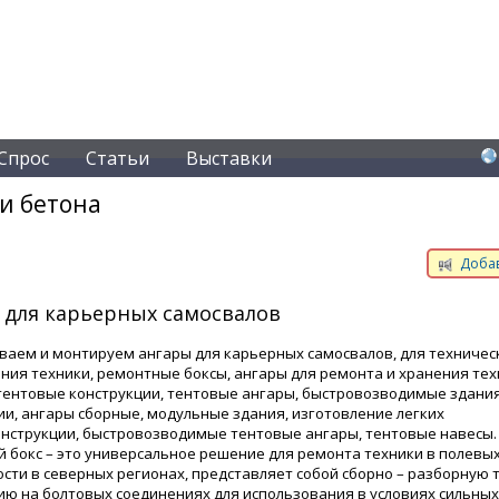
Спрос
Статьи
Выставки
и бетона
Добав
 для карьерных самосвалов
ваем и монтируем ангары для карьерных самосвалов, для техничес
ния техники, ремонтные боксы, ангары для ремонта и хранения тех
тентовые конструкции, тентовые ангары, быстровозводимые здания
ии, ангары сборные, модульные здания, изготовление легких
нструкции, быстровозводимые тентовые ангары, тентовые навесы.
 бокс – это универсальное решение для ремонта техники в полевых
ости в северных регионах, представляет собой сборно – разборную
ию на болтовых соединениях для использования в условиях сильны