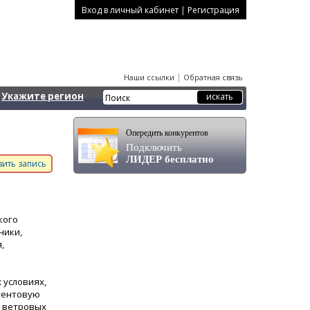
|
Вход в личный кабинет
Регистрация
|
Наши ссылки
Обратная связь
Укажите регион
Опередить конкурентов
Подключить
ЛИДЕР бесплатно
ить запись
кого
ники,
,
 условиях,
 тентовую
х ветровых