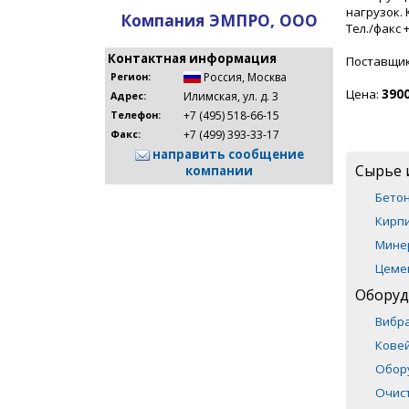
нагрузок.
Компания ЭМПРО, ООО
Тел./факс 
Контактная информация
Поставщи
Россия
,
Москва
Регион:
Цена:
3900
Илимская, ул. д. 3
Адрес:
+7 (495) 518-66-15
Телефон:
+7 (499) 393-33-17
Факс:
направить сообщение
Сырье 
компании
Бето
Кирпи
Мине
Цеме
Оборуд
Вибр
Кове
Обор
Очис