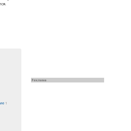
ся.
Реклама
ние
1