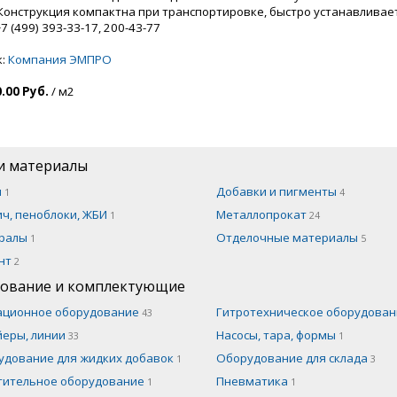
 Конструкция компактна при транспортировке, быстро устанавливает
+7 (499) 393-33-17, 200-43-77
к:
Компания ЭМПРО
.00 Руб.
/ м2
и материалы
н
Добавки и пигменты
1
4
ч, пеноблоки, ЖБИ
Металлопрокат
1
24
ралы
Отделочные материалы
1
5
нт
2
ование и комплектующие
ационное оборудование
Гитротехническое оборудова
43
йеры, линии
Насосы, тара, формы
33
1
удование для жидких добавок
Оборудование для склада
1
3
тительное оборудование
Пневматика
1
1