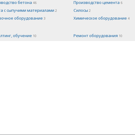
зводство бетона
Производство цемента
46
6
та с сыпучими материалами
Силосы
2
2
вочное оборудование
Химическое оборудование
3
4
лтинг, обучение
Ремонт оборудования
10
10