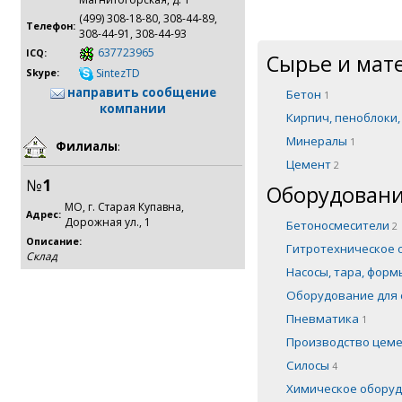
(499) 308-18-80, 308-44-89,
Телефон:
308-44-91, 308-44-93
637723965
ICQ:
Сырье и мат
SintezTD
Skype:
направить сообщение
Бетон
1
компании
Кирпич, пеноблоки
Минералы
1
Филиалы
:
Цемент
2
№
1
Оборудовани
МО, г. Старая Купавна,
Адрес:
Дорожная ул., 1
Бетоносмесители
2
Описание:
Гитротехническое
Склад
Насосы, тара, фор
Оборудование для 
Пневматика
1
Производство цем
Силосы
4
Химическое обору