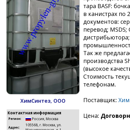
тара BASF: бочка
в канистрах по 
документов: сер
перевод; MSDS; 
дистрибьютора;
промышленност
Так же предлаг
производства S
(высокое качеств
Стоимость теку
телефонам.
Поставщик:
Хим
ХимСинтез, ООО
Контактная информация
Цена:
Договорн
Россия
,
Москва
Регион:
105568, г. Москва, ул.
Адрес:
Магнитогорская, д. 1