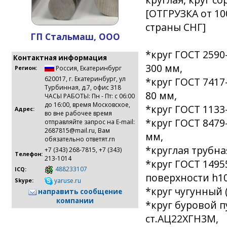
[ОТГРУЗКА от 10
страны СНГ]
ГП Стальмаш, ООО
*круг ГОСТ 2590
Контактная информация
300 мм,
Россия
,
Екатеринбург
Регион:
620017, г. Екатеринбург, ул
*круг ГОСТ 7417
Турбинная, д.7, офис 318
80 мм,
ЧАСЫ РАБОТЫ: Пн - Пт: с 06:00
до 16:00, время Московское,
*круг ГОСТ 1133
Адрес:
во вне рабочее время
*круг ГОСТ 8479
отправляйте запрос на E-mail:
2687815@mail.ru, Вам
мм,
обязательно ответят.rn
*круглая трубная
+7 (343) 268-7815, +7 (343)
Телефон:
213-1014
*круг ГОСТ 1495
488233107
ICQ:
поверхности h10,
yaruse.ru
Skype:
*круг чугунный (
направить сообщение
компании
*круг буровой п
ст.АЦ22ХГН3М,