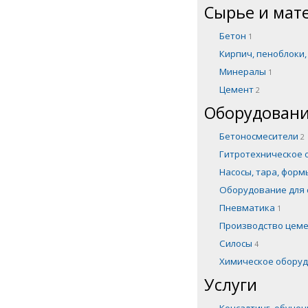
Сырье и мат
Бетон
1
Кирпич, пеноблоки
Минералы
1
Цемент
2
Оборудовани
Бетоносмесители
2
Гитротехническое
Насосы, тара, фор
Оборудование для 
Пневматика
1
Производство цем
Силосы
4
Химическое обору
Услуги
Консалтинг, обуче