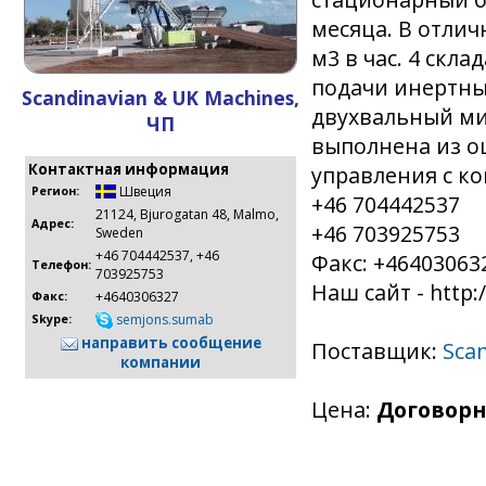
месяца. В отлич
м3 в час. 4 скл
подачи инертны
Scandinavian & UK Machines,
двухвальный ми
ЧП
выполнена из о
Контактная информация
управления с ко
Швеция
Регион:
+46 704442537
21124, Bjurogatan 48, Malmo,
Адрес:
+46 703925753
Sweden
+46 704442537, +46
Факс: +46403063
Телефон:
703925753
Наш сайт - http
+4640306327
Факс:
semjons.sumab
Skype:
направить сообщение
Поставщик:
Sca
компании
Цена:
Договорн