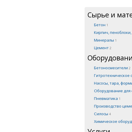
Сырье и мат
Бетон
1
Кирпич, пеноблоки
Минералы
1
Цемент
2
Оборудовани
Бетоносмесители
2
Гитротехническое
Насосы, тара, фор
Оборудование для 
Пневматика
1
Производство цем
Силосы
4
Химическое обору
Услуги