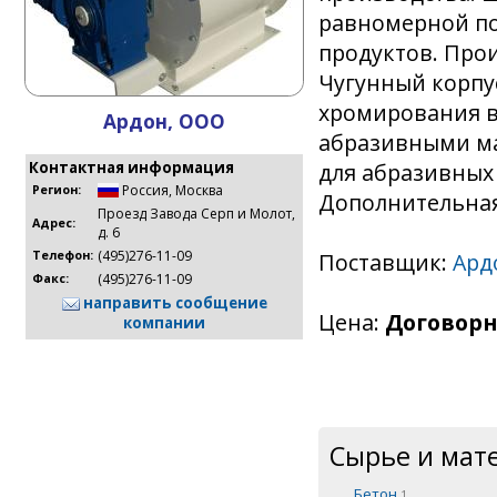
равномерной по
продуктов. Прои
Чугунный корпу
хромирования в
Ардон, ООО
абразивными ма
для абразивных
Контактная информация
Россия
,
Москва
Регион:
Дополнительная
Проезд Завода Серп и Молот,
Адрес:
д. 6
(495)276-11-09
Поставщик:
Ард
Телефон:
(495)276-11-09
Факс:
направить сообщение
Цена:
Договорн
компании
Сырье и мат
Бетон
1