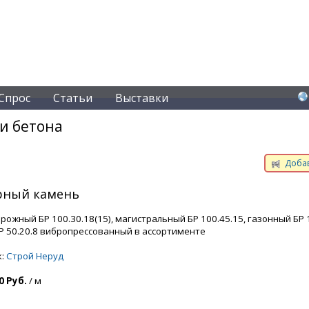
Спрос
Статьи
Выставки
и бетона
Добав
ный камень
ожный БР 100.30.18(15), магистральный БР 100.45.15, газонный БР 1
Р 50.20.8 вибропрессованный в ассортименте
к:
Строй Неруд
0 Руб.
/ м