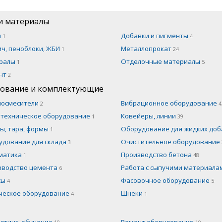
и материалы
н
Добавки и пигменты
1
4
ч, пеноблоки, ЖБИ
Металлопрокат
1
24
ралы
Отделочные материалы
1
5
нт
2
ование и комплектующие
носмесители
Вибрационное оборудование
2
4
отехническое оборудование
Ковейеры, линии
1
39
ы, тара, формы
Оборудование для жидких до
1
удование для склада
Очистительное оборудование
3
матика
Производство бетона
1
48
зводство цемента
Работа с сыпучими материал
6
сы
Фасовочное оборудование
4
5
ческое оборудование
Шнеки
4
1
лтинг, обучение
Ремонт оборудования