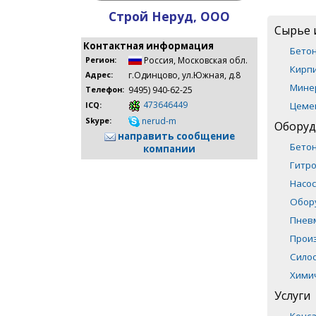
Строй Неруд, ООО
Сырье 
Контактная информация
Бето
Россия
,
Московская обл.
Регион:
Кирпи
г.Одинцово, ул.Южная, д.8
Адрес:
Мине
9495) 940-62-25
Телефон:
473646449
Цеме
ICQ:
nerud-m
Skype:
Оборуд
направить сообщение
Бето
компании
Гитр
Насос
Обор
Пнев
Прои
Сило
Хими
Услуги
Конса