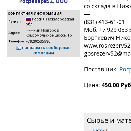
Росрезерв52, ООО
со склада в Ни
---
Контактная информация
Россия
,
Нижегородская
(831) 413-61-01
Регион:
обл.
Моб. +7 929 053 
Нижний Новгород,
Адрес:
Комсомольское шоссе, 16
Борткевич Нико
+79290535980
Телефон:
www.rosrezerv52
направить сообщение
gosrezerv52@mai
компании
Поставщик:
Рос
Цена:
450.00 Руб
Сырье и мат
Бетон
1