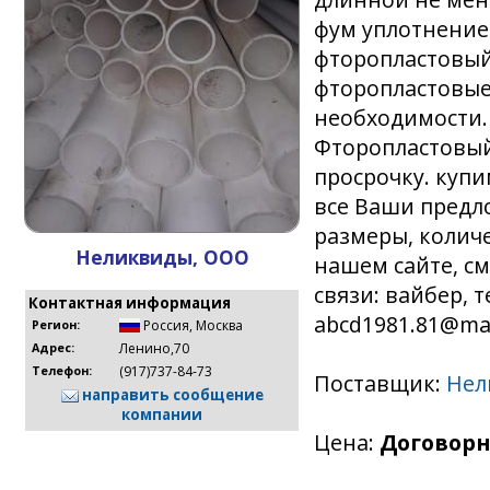
фум уплотнение (
фторопластовый
фторопластовые.
необходимости. 
Фторопластовы
просрочку. куп
все Ваши предло
размеры, колич
Неликвиды, ООО
нашем сайте, смо
связи: вайбер, т
Контактная информация
abcd1981.81@mai
Россия
,
Москва
Регион:
Ленино,70
Адрес:
(917)737-84-73
Телефон:
Поставщик:
Нел
направить сообщение
компании
Цена:
Договорн