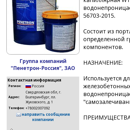
водонепроницае
56703-2015.
Состоит из порт
определенной г
компонентов.
Группа компаний
НАЗНАЧЕНИЕ:
"Пенетрон-Россия", ЗАО
Используется д
Контактная информация
железобетонных
Россия
Регион:
Свердловская обл, г.
водонепроницае
Екатеринбург, пл.
Адрес:
"самозалечивани
Жуковского, д. 1
+78002007092
Телефон:
направить сообщение
ПРЕИМУЩЕСТВА
компании