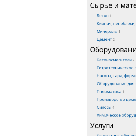
Сырье и мат
Бетон
1
Кирпич, пеноблоки
Минералы
1
Цемент
2
Оборудовани
Бетоносмесители
2
Гитротехническое
Насосы, тара, фор
Оборудование для 
Пневматика
1
Производство цем
Силосы
4
Химическое обору
Услуги
Консалтинг, обуче