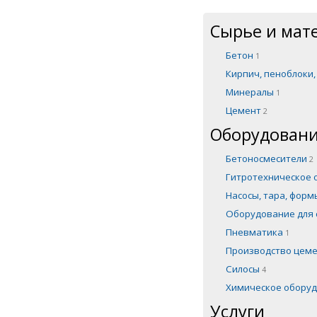
Сырье и мат
Бетон
1
Кирпич, пеноблоки
Минералы
1
Цемент
2
Оборудовани
Бетоносмесители
2
Гитротехническое
Насосы, тара, фор
Оборудование для 
Пневматика
1
Производство цем
Силосы
4
Химическое обору
Услуги