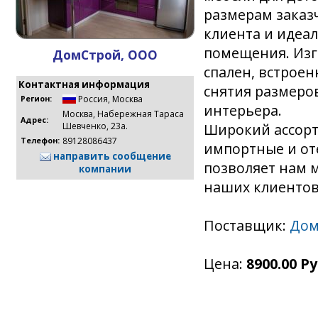
размерам заказ
клиента и идеа
помещения. Изг
ДомСтрой, ООО
спален, встрое
Контактная информация
снятия размеро
Россия
,
Москва
Регион:
интерьера.
Москва, Набережная Тараса
Адрес:
Широкий ассорт
Шевченко, 23а.
89128086437
Телефон:
импортные и от
направить сообщение
позволяет нам 
компании
наших клиентов
Поставщик:
Дом
Цена:
8900.00 Ру