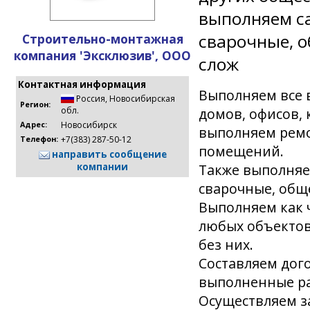
выполняем с
сварочные, 
Строительно-монтажная
компания 'Эксклюзив', ООО
слож
Контактная информация
Выполняем все 
Россия
,
Новосибирская
Регион:
домов, офисов,
обл.
Новосибирск
Адрес:
выполняем ремо
+7(383) 287-50-12
Телефон:
помещений.
направить сообщение
Также выполняе
компании
сварочные, общ
Выполняем как 
любых объектов.
без них.
Составляем дог
выполненные р
Осуществляем з