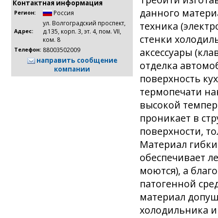
Контактная информация
данного матери
Россия
Регион:
ул. Волгоградский проспект,
техника (электр
д.135, корп. 3, эт. 4, пом. VII,
Адрес:
стенки холодиль
ком. 8
аксессуары (кла
88003502009
Телефон:
направить сообщение
отделка автомо
компании
поверхность ку
термопечати на
высокой темпер
проникает в стр
поверхности, то
Материал гибки
обеспечивает ле
моются), а благ
патогенной сред
материал допущ
холодильника и