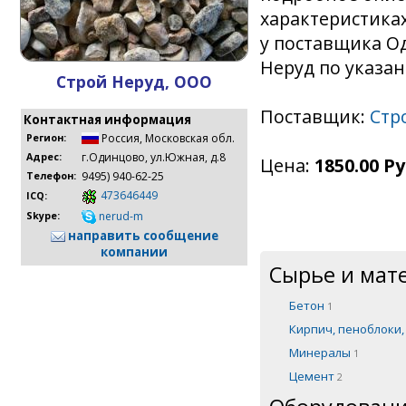
характеристика
у поставщика О
Неруд по указан
Строй Неруд, ООО
Поставщик:
Стр
Контактная информация
Россия
,
Московская обл.
Регион:
г.Одинцово, ул.Южная, д.8
Адрес:
Цена:
1850.00 Ру
9495) 940-62-25
Телефон:
473646449
ICQ:
nerud-m
Skype:
направить сообщение
компании
Сырье и мат
Бетон
1
Кирпич, пеноблоки
Минералы
1
Цемент
2