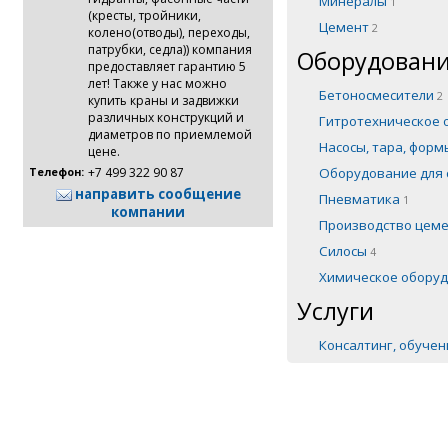
Минералы
1
(кресты, тройники,
Цемент
2
колено(отводы), переходы,
патрубки, седла)) компания
Оборудовани
предоставляет гарантию 5
лет! Также у нас можно
Бетоносмесители
2
купить краны и задвижки
различных конструкций и
Гитротехническое
диаметров по приемлемой
Насосы, тара, фор
цене.
Оборудование для 
+7 499 322 90 87
Телефон:
направить сообщение
Пневматика
1
компании
Производство цем
Силосы
4
Химическое обору
Услуги
Консалтинг, обуче