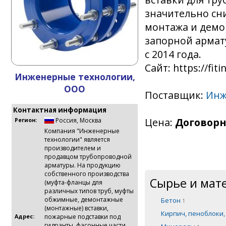
значительно сн
монтажа и демо
запорной армату
с 2014 года.
Сайт: https://fiti
Инженерные технологии,
ООО
Поставщик:
Инж
Контактная информация
Цена:
Договорн
Россия
,
Москва
Регион:
Компания "Инженерные
технологии" является
производителем и
продавцом трубопроводной
арматуры. На продукцию
собственного производства
Сырье и мат
(муфта-фланцы для
различных типов труб, муфты
обжимные, демонтажные
Бетон
1
(монтажные) вставки,
Кирпич, пеноблоки
пожарные подставки под
Адрес:
гидранты, фасонные части