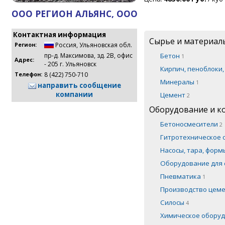
ООО РЕГИОН АЛЬЯНС, ООО
Контактная информация
Сырье и материал
Россия
,
Ульяновская обл.
Регион:
Бетон
пр-д. Максимова, зд. 2В, офис
1
Адрес:
- 205 г. Ульяновск
Кирпич, пеноблоки
8 (422) 750-710
Телефон:
Минералы
1
направить сообщение
компании
Цемент
2
Оборудование и 
Бетоносмесители
2
Гитротехническое
Насосы, тара, фор
Оборудование для 
Пневматика
1
Производство цем
Силосы
4
Химическое обору