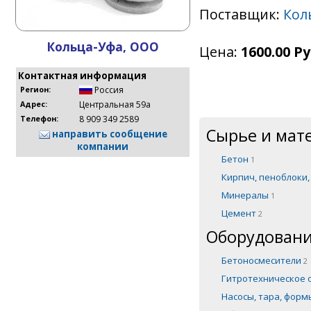
Поставщик:
Кол
Кольца-Уфа, ООО
Цена:
1600.00 Ру
Контактная информация
Россия
Регион:
Центральная 59а
Адрес:
8 909 349 2589
Телефон:
Сырье и мат
направить сообщение
компании
Бетон
1
Кирпич, пеноблоки
Минералы
1
Цемент
2
Оборудовани
Бетоносмесители
2
Гитротехническое
Насосы, тара, фор