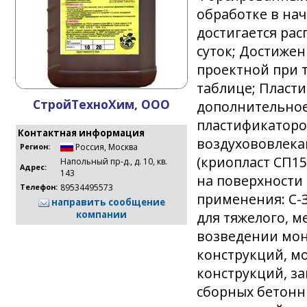
обработке в нач
достигается рас
суток; Достиже
проектной при 
таблице; Пласт
СтройТехноХим, ООО
дополнительное
пластификаторо
Контактная информация
воздухововлека
Россия
,
Москва
Регион:
(криопласт СП15
Напольный пр-д., д. 10, кв.
Адрес:
143
на поверхности 
89534495573
Телефон:
применения: С-З
направить сообщение
для тяжелого, м
компании
возведении мон
конструкций, м
конструкций, з
сборных бетонн