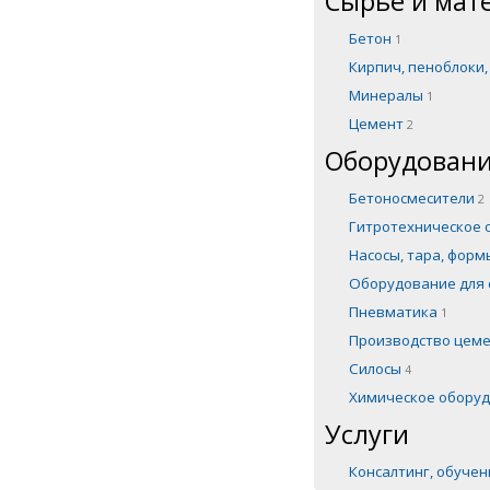
Сырье и мат
Бетон
1
Кирпич, пеноблоки
Минералы
1
Цемент
2
Оборудовани
Бетоносмесители
2
Гитротехническое
Насосы, тара, фор
Оборудование для 
Пневматика
1
Производство цем
Силосы
4
Химическое обору
Услуги
Консалтинг, обуче