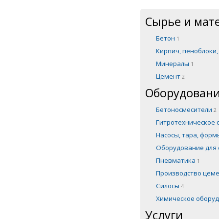
Сырье и мат
Бетон
1
Кирпич, пеноблоки
Минералы
1
Цемент
2
Оборудовани
Бетоносмесители
2
Гитротехническое
Насосы, тара, фор
Оборудование для 
Пневматика
1
Производство цем
Силосы
4
Химическое обору
Услуги