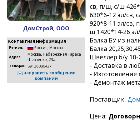
св, п/ш, с/ш 426*
630*6-12 эл/св, 
920*8-11 эл/св, 
ДомСтрой, ООО
ш 1420*14-26 эл/
Балка БУ из нал
Контактная информация
Балка 20,25,30,45
Россия
,
Москва
Регион:
Москва, Набережная Тараса
Швеллер б/у 10-
Адрес:
Шевченко, 23а.
- Доставка в лю
89128086437
Телефон:
- Изготовление
направить сообщение
компании
- Демонтаж мет
Поставщик:
Дом
Цена:
Договорн