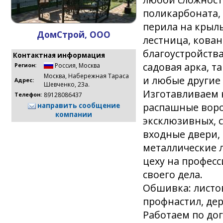
поликарбоната, 
перила на крыль
ДомСтрой, ООО
лестница, кова
благоустройства
Контактная информация
садовая арка, т
Россия
,
Москва
Регион:
Москва, Набережная Тараса
и любые другие 
Адрес:
Шевченко, 23а.
Изготавливаем 
89128086437
Телефон:
распашные воро
направить сообщение
компании
эксклюзивных, 
входные двери,
металлические 
цеху на профес
своего дела.
Обшивка: листо
профнастил, дере
Работаем по дог