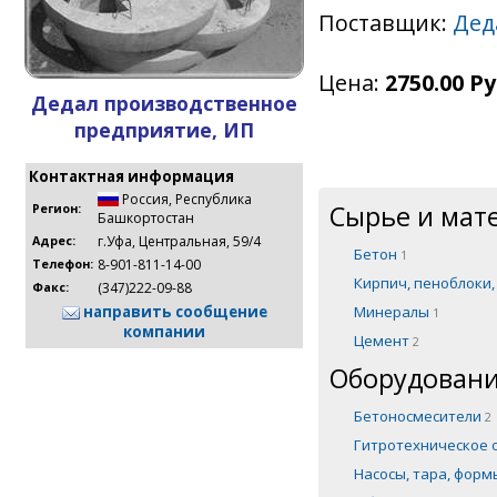
Поставщик:
Дед
Цена:
2750.00 Ру
Дедал производственное
предприятие, ИП
Контактная информация
Россия
,
Республика
Сырье и мат
Регион:
Башкортостан
г.Уфа, Центральная, 59/4
Адрес:
Бетон
1
8-901-811-14-00
Телефон:
Кирпич, пеноблоки
(347)222-09-88
Факс:
Минералы
направить сообщение
1
компании
Цемент
2
Оборудовани
Бетоносмесители
2
Гитротехническое
Насосы, тара, фор