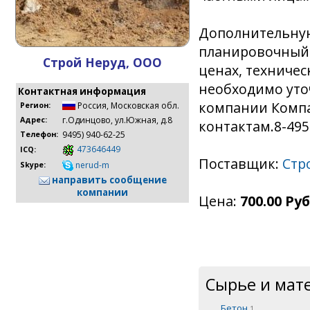
Дополнительну
планировочный:
Строй Неруд, ООО
ценах, техничес
необходимо уто
Контактная информация
компании Компа
Россия
,
Московская обл.
Регион:
г.Одинцово, ул.Южная, д.8
Адрес:
контактам.8-495
9495) 940-62-25
Телефон:
473646449
ICQ:
Поставщик:
Стр
nerud-m
Skype:
направить сообщение
компании
Цена:
700.00 Руб
Сырье и мат
Бетон
1