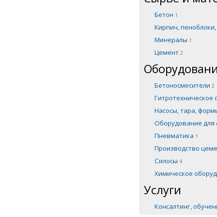
Бетон
1
Кирпич, пеноблоки
Минералы
1
Цемент
2
Оборудовани
Бетоносмесители
2
Гитротехническое
Насосы, тара, фор
Оборудование для 
Пневматика
1
Производство цем
Силосы
4
Химическое обору
Услуги
Консалтинг, обуче