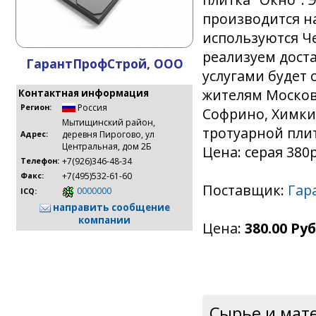
производится на
используются Ч
реализуем дост
ГарантПрофСтрой, ООО
услугами будет
жителям Москов
Контактная информация
Россия
Регион:
Софрино, Химки,
Мытищинский район,
тротуарной плитк
деревня Пирогово, ул
Адрес:
Центральная, дом 2Б
Цена: серая 380
+7(926)346-48-34
Телефон:
+7(495)532-61-60
Факс:
Поставщик:
Гар
0000000
ICQ:
направить сообщение
компании
Цена:
380.00 Руб
Сырье и мат