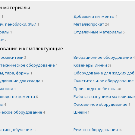
и материалы
н
Добавки и пигменты
1
4
ч, пеноблоки, ЖБИ
Металлопрокат
1
24
ралы
Отделочные материалы
1
5
нт
2
ование и комплектующие
носмесители
Вибрационное оборудование
2
4
отехническое оборудование
Ковейеры, линии
1
39
ы, тара, формы
Оборудование для жидких до
1
удование для склада
Очистительное оборудование
3
матика
Производство бетона
1
48
зводство цемента
Работа с сыпучими материал
6
сы
Фасовочное оборудование
4
5
ческое оборудование
Шнеки
4
1
лтинг, обучение
Ремонт оборудования
10
10