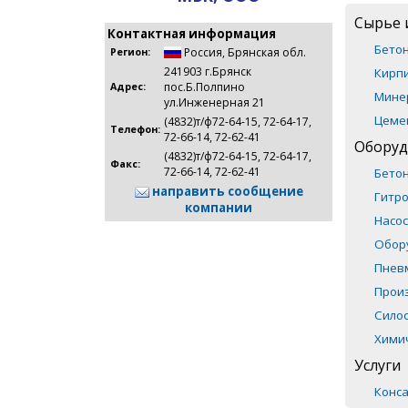
Сырье 
Контактная информация
Бето
Россия
,
Брянская обл.
Регион:
241903 г.Брянск
Кирпи
пос.Б.Полпино
Адрес:
Мине
ул.Инженерная 21
Цеме
(4832)т/ф72-64-15, 72-64-17,
Телефон:
72-66-14, 72-62-41
Оборуд
(4832)т/ф72-64-15, 72-64-17,
Факс:
72-66-14, 72-62-41
Бето
направить сообщение
Гитр
компании
Насос
Обор
Пнев
Прои
Сило
Хими
Услуги
Конса