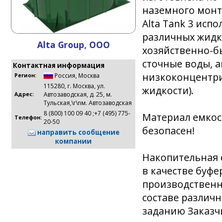
наземного монт
Alta Tank 3 исп
различных жидко
Alta Group, ООО
хозяйственно-б
сточные воды, а
Контактная информация
низкоконцентри
Россия
,
Москва
Регион:
115280, г. Москва, ул.
жидкости).
Автозаводская, д. 25, м.
Адрес:
Тульская,\r\nм. Автозаводская
8 (800) 100 09 40 ;+7 (495) 775-
Материал емкос
Телефон:
20-50
безопасен!
направить сообщение
компании
Накопительная ё
в качестве буфе
производственны
составе различ
заданию Заказчи