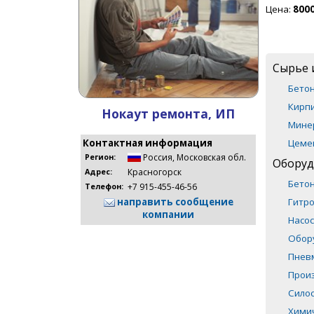
Цена:
8000
Сырье 
Бето
Кирпи
Нокаут ремонта, ИП
Мине
Цеме
Контактная информация
Россия
,
Московская обл.
Регион:
Оборуд
Красногорск
Адрес:
Бето
+7 915-455-46-56
Телефон:
Гитр
направить сообщение
компании
Насос
Обор
Пнев
Прои
Сило
Хими