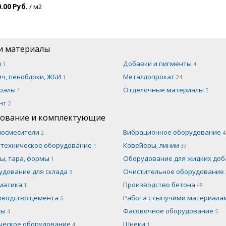
.00 Руб.
/ м2
и материалы
н
Добавки и пигменты
1
4
ч, пеноблоки, ЖБИ
Металлопрокат
1
24
ралы
Отделочные материалы
1
5
нт
2
ование и комплектующие
носмесители
Вибрационное оборудование
2
4
отехническое оборудование
Ковейеры, линии
1
39
ы, тара, формы
Оборудование для жидких до
1
удование для склада
Очистительное оборудование
3
матика
Производство бетона
1
48
зводство цемента
Работа с сыпучими материал
6
сы
Фасовочное оборудование
4
5
ческое оборудование
Шнеки
4
1