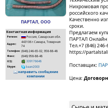
Нихромовая про
российского кач
Качественно из
ПАРТАЛ, ООО
сроки.
Предлагаем куп
Контактная информация
Россия
,
Самарская обл.
Регион:
ПАРТАЛ Онлайн –
443106 г.Самара, Товарная
Тел.+7 (846) 246-
Адрес:
74
https://partalsta
(846) 246-65-02, 958-88-48
Телефон:
(846) 958-88-48
Факс:
339176648
ICQ:
Поставщик:
ПАР
baan2003
Skype:
направить сообщение
компании
Цена:
Договорн
Сырье и мат