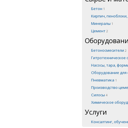
Бетон
1
Кирпич, пеноблоки
Минералы
1
Цемент
2
Оборудовани
Бетоносмесители
2
Гитротехническое
Насосы, тара, фор
Оборудование для 
Пневматика
1
Производство цем
Силосы
4
Химическое обору
Услуги
Консалтинг, обуче