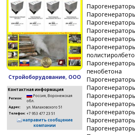
Парогенераторы
Парогенераторы
Парогенераторы
Парогенераторы
Парогенераторы
Парогенераторы
полистиролбето
Парогенераторы
пенобетона
Стройоборудование, ООО
Парогенераторы
Парогенераторы
Контактная информация
Парогенераторы
Россия
,
Воронежская
Регион:
обл.
Парогенераторы
ул. Малаховского 51
Адрес:
Парогенераторы
+7 953 477 23 51
Телефон:
Парогенераторы
направить сообщение
компании
Парогенераторы