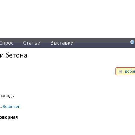
Спрос
Статьи
Выставки
и бетона
Добав
 заводы
к:
Betonsen
оворная