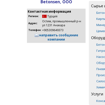
Betonsen, ООО
Сырье 
Контактная информация
Бето
Турция
Регион:
Кирпи
Остим, промышленный р-н
Адрес:
Мине
ул 1231 Анакара
+905309649373
Телефон:
Цеме
направить сообщение
Оборуд
компании
Бето
Гитр
Насос
Обор
Пнев
Прои
Сило
Хими
Услуги
Конса