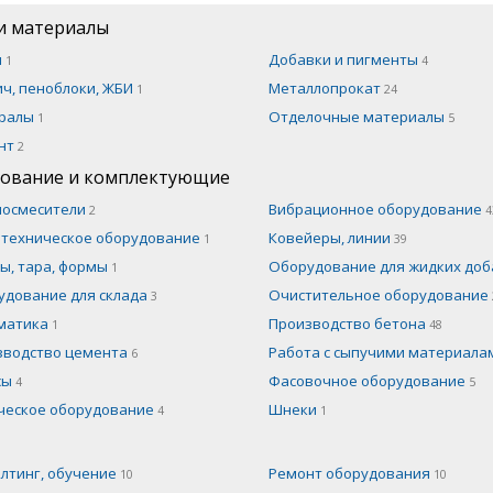
и материалы
н
Добавки и пигменты
1
4
ч, пеноблоки, ЖБИ
Металлопрокат
1
24
ралы
Отделочные материалы
1
5
нт
2
ование и комплектующие
носмесители
Вибрационное оборудование
2
4
отехническое оборудование
Ковейеры, линии
1
39
ы, тара, формы
Оборудование для жидких до
1
удование для склада
Очистительное оборудование
3
матика
Производство бетона
1
48
зводство цемента
Работа с сыпучими материал
6
сы
Фасовочное оборудование
4
5
ческое оборудование
Шнеки
4
1
лтинг, обучение
Ремонт оборудования
10
10