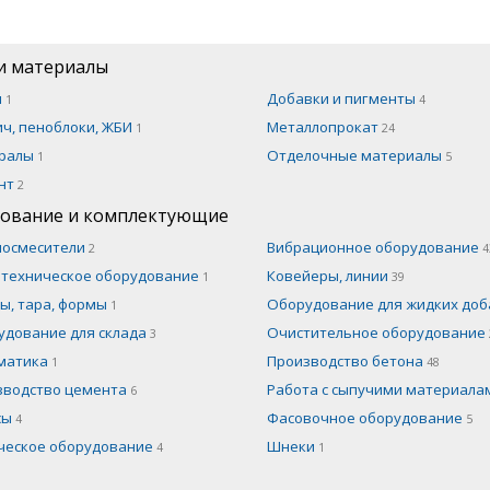
и материалы
н
Добавки и пигменты
1
4
ч, пеноблоки, ЖБИ
Металлопрокат
1
24
ралы
Отделочные материалы
1
5
нт
2
ование и комплектующие
носмесители
Вибрационное оборудование
2
4
отехническое оборудование
Ковейеры, линии
1
39
ы, тара, формы
Оборудование для жидких до
1
удование для склада
Очистительное оборудование
3
матика
Производство бетона
1
48
зводство цемента
Работа с сыпучими материал
6
сы
Фасовочное оборудование
4
5
ческое оборудование
Шнеки
4
1