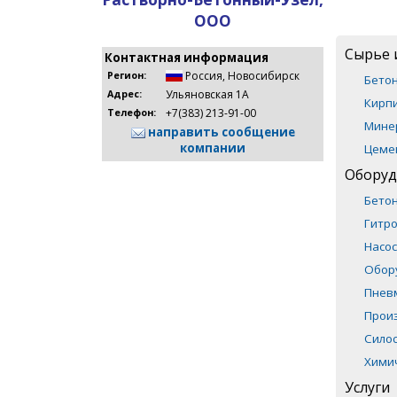
ООО
Сырье 
Контактная информация
Россия
,
Новосибирск
Регион:
Бето
Ульяновская 1А
Адрес:
Кирпи
+7(383) 213-91-00
Телефон:
Мине
направить сообщение
компании
Цеме
Оборуд
Бето
Гитр
Насос
Обор
Пнев
Прои
Сило
Хими
Услуги