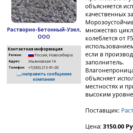
объясняется ис
качественных з
Морозоустойчив
Растворно-Бетонный-Узел,
множество цикл
ООО
колеблется от F5
использованием 
Контактная информация
если в произво
Россия
,
Новосибирск
Регион:
заполнитель.
Ульяновская 1А
Адрес:
+7(383) 213-91-00
Телефон:
Влагонепроница
направить сообщение
объясняет испо
компании
местностях и пр
высоким уровне
Поставщик:
Рас
Цена:
3150.00 Ру