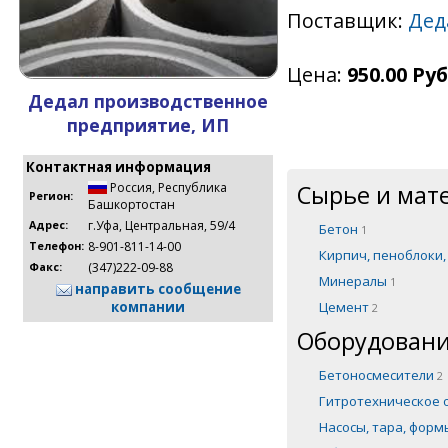
Поставщик:
Дед
Цена:
950.00 Руб
Дедал производственное
предприятие, ИП
Контактная информация
Сырье и мат
Россия
,
Республика
Регион:
Башкортостан
г.Уфа, Центральная, 59/4
Адрес:
Бетон
1
8-901-811-14-00
Телефон:
Кирпич, пеноблоки
(347)222-09-88
Факс:
Минералы
1
направить сообщение
Цемент
компании
2
Оборудовани
Бетоносмесители
2
Гитротехническое
Насосы, тара, фор