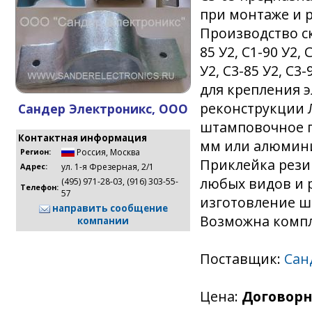
при монтаже и 
Производство ско
85 У2, С1-90 У2, 
У2, С3-85 У2, С3-
для крепления 
реконструкции Л
Сандер Электроникс, ООО
штамповочное п
Контактная информация
мм или алюмини
Россия
,
Москва
Регион:
Приклейка рези
ул. 1-я Фрезерная, 2/1
Адрес:
любых видов и 
(495) 971-28-03, (916) 303-55-
Телефон:
57
изготовление шт
направить сообщение
Возможна компл
компании
Поставщик:
Сан
Цена:
Договорн