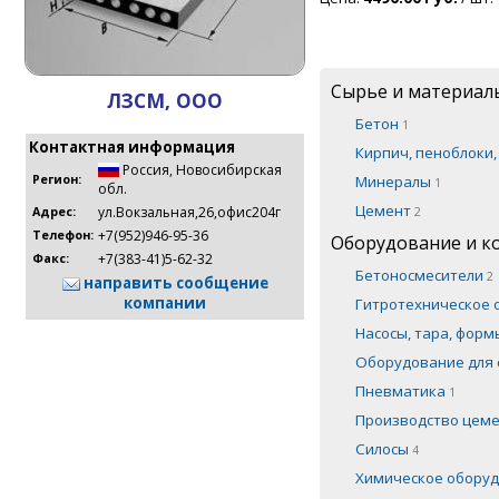
Сырье и материал
ЛЗСМ, ООО
Бетон
1
Контактная информация
Кирпич, пеноблоки
Россия
,
Новосибирская
Минералы
Регион:
1
обл.
Цемент
ул.Вокзальная,26,офис204г
2
Адрес:
+7(952)946-95-36
Телефон:
Оборудование и 
+7(383-41)5-62-32
Факс:
Бетоносмесители
2
направить сообщение
компании
Гитротехническое
Насосы, тара, фор
Оборудование для 
Пневматика
1
Производство цем
Силосы
4
Химическое обору