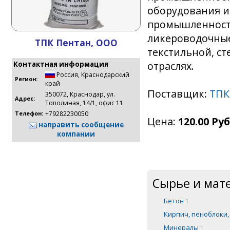
оборудования и
промышленност
ликероводочные 
ТПК Пентан, ООО
текстильной, ст
отраслях.
Контактная информация
Россия
,
Краснодарский
Регион:
край
Поставщик:
ТПК
350072, Краснодар, ул.
Адрес:
Тополиная, 14/1, офис 11
+79282230050
Телефон:
Цена:
120.00 Руб
направить сообщение
компании
Сырье и мат
Бетон
1
Кирпич, пеноблоки
Минералы
1