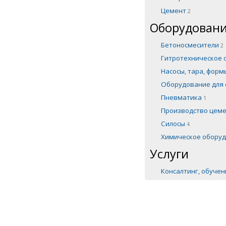
Цемент
2
Оборудовани
Бетоносмесители
2
Гитротехническое
Насосы, тара, фор
Оборудование для 
Пневматика
1
Производство цем
Силосы
4
Химическое обору
Услуги
Консалтинг, обуче