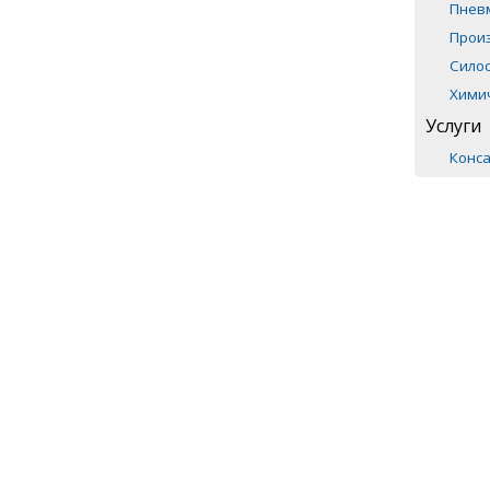
Пнев
Прои
Сило
Хими
Услуги
Конса