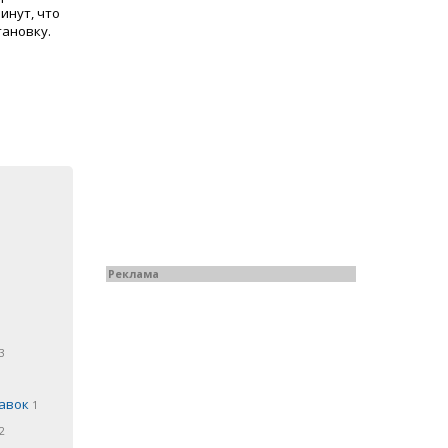
инут, что
тановку.
Реклама
3
бавок
1
2