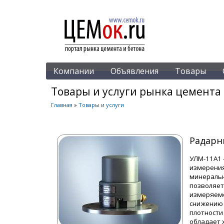
Компании
Объявления
Товары
Товары и услуги рынка цемента 
Главная
»
Товары и услуги
Радарн
УЛМ-11А1 
измерения 
минеральн
позволяет
измеряемо
снижению 
плотности
обладает 