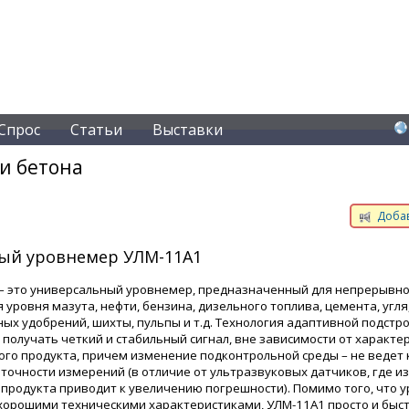
Спрос
Статьи
Выставки
и бетона
Добав
ый уровнемер УЛМ-11А1
– это универсальный уровнемер, предназначенный для непрерывн
уровня мазута, нефти, бензина, дизельного топлива, цемента, угля,
ых удобрений, шихты, пульпы и т.д. Технология адаптивной подстр
 получать четкий и стабильный сигнал, вне зависимости от характе
го продукта, причем изменение подконтрольной среды – не ведет 
точности измерений (в отличие от ультразвуковых датчиков, где 
 продукта приводит к увеличению погрешности). Помимо того, что 
хорошими техническими характеристиками, УЛМ-11А1 просто и быс