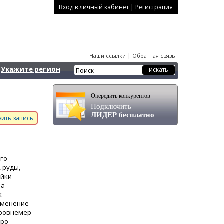
|
Вход в личный кабинет
Регистрация
|
Наши ссылки
Обратная связь
Укажите регион
Опередить конкурентов
Подключить
ЛИДЕР бесплатно
ить запись
ого
 руды,
ойки
ра
к
изменение
уровнемер
тро