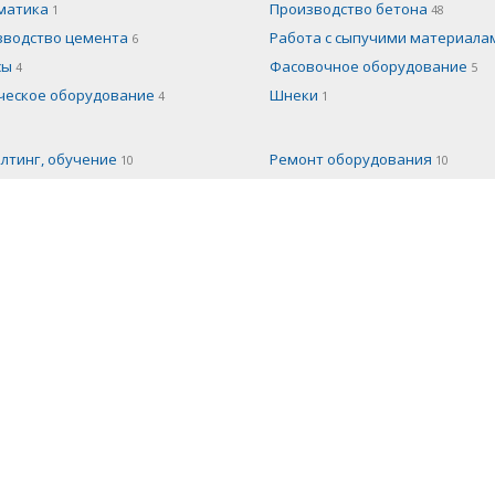
матика
Производство бетона
1
48
зводство цемента
Работа с сыпучими материал
6
сы
Фасовочное оборудование
4
5
ческое оборудование
Шнеки
4
1
лтинг, обучение
Ремонт оборудования
10
10