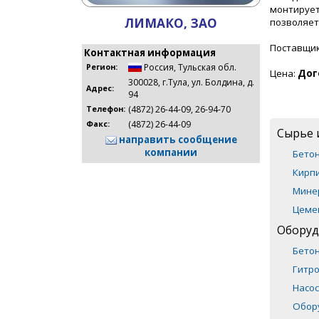
монтирует
ЛИМАКО, ЗАО
позволяет
Поставщи
Контактная информация
Россия
,
Тульская обл.
Регион:
Цена:
Дог
300028, г.Тула, ул. Болдина, д.
Адрес:
94
(4872) 26-44-09, 26-94-70
Телефон:
(4872) 26-44-09
Факс:
Сырье 
направить сообщение
компании
Бето
Кирпи
Мине
Цеме
Оборуд
Бето
Гитр
Насос
Обор