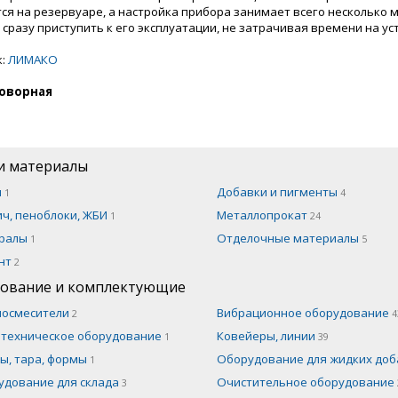
ся на резервуаре, а настройка прибора занимает всего несколько м
 сразу приступить к его эксплуатации, не затрачивая времени на ус
к:
ЛИМАКО
оворная
и материалы
н
Добавки и пигменты
1
4
ч, пеноблоки, ЖБИ
Металлопрокат
1
24
ралы
Отделочные материалы
1
5
нт
2
ование и комплектующие
носмесители
Вибрационное оборудование
2
4
отехническое оборудование
Ковейеры, линии
1
39
ы, тара, формы
Оборудование для жидких до
1
удование для склада
Очистительное оборудование
3