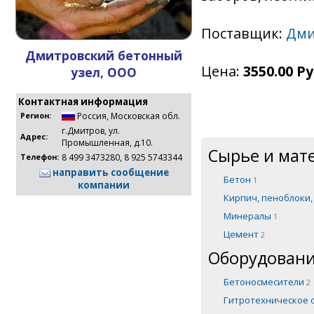
Поставщик:
Дми
Дмитровский бетонный
Цена:
3550.00 Ру
узел, ООО
Контактная информация
Россия
,
Московская обл.
Регион:
г.Дмитров, ул.
Адрес:
Промышленная, д.10.
Сырье и мат
8 499 3473280, 8 925 5743344
Телефон:
направить сообщение
Бетон
1
компании
Кирпич, пеноблоки
Минералы
1
Цемент
2
Оборудовани
Бетоносмесители
2
Гитротехническое