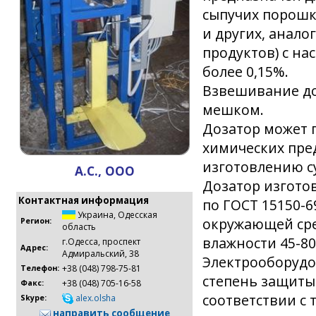
сыпучих порошк
и других, анал
продуктов) с на
более 0,15%.
Взвешивание до
мешком.
Дозатор может 
химических пре
изготовлению с
А.С., ООО
Дозатор изгото
Контактная информация
по ГОСТ 15150-6
Украина
,
Одесская
окружающей сре
Регион:
область
влажности 45-8
г.Одесса, проспект
Адрес:
Адмиральский, 38
Электрооборудо
+38 (048) 798-75-81
Телефон:
степень защиты 
+38 (048) 705-16-58
Факс:
соответствии с
alex.olsha
Skype:
направить сообщение