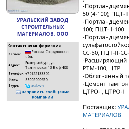
-Портландцемен
50 (4-100); ПЦТ-II
УРАЛЬСКИЙ ЗАВОД
-Портландцемент
СТРОИТЕЛЬНЫХ
100; ПЦТ-II-100
МАТЕРИАЛОВ, ООО
-Портландцеме
сульфатостойкос
Контактная информация
СС-50, ПЦТ-II-СС
Россия
,
Свердловская
Регион:
обл.
-Расширяющий т
Екатеринбург, ул.
Адрес:
РТМ-100, ЦТР
Техническая 18 Б оф 408
+79122133392
Телефон:
-Облегченный т
88002009670
Факс:
-Цемент тампо
uralzsm
Skype:
ЦТРО-I, ЦТРО-II
направить сообщение
компании
Поставщик:
УРА
МАТЕРИАЛОВ