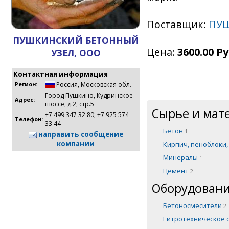
Поставщик:
ПУШ
ПУШКИНСКИЙ БЕТОННЫЙ
Цена:
3600.00 Ру
УЗЕЛ, ООО
Контактная информация
Россия
,
Московская обл.
Регион:
Город Пушкино, Кудринское
Адрес:
шоссе, д.2, стр.5
Сырье и мат
+7 499 347 32 80; +7 925 574
Телефон:
33 44
Бетон
1
направить сообщение
компании
Кирпич, пеноблоки
Минералы
1
Цемент
2
Оборудовани
Бетоносмесители
2
Гитротехническое