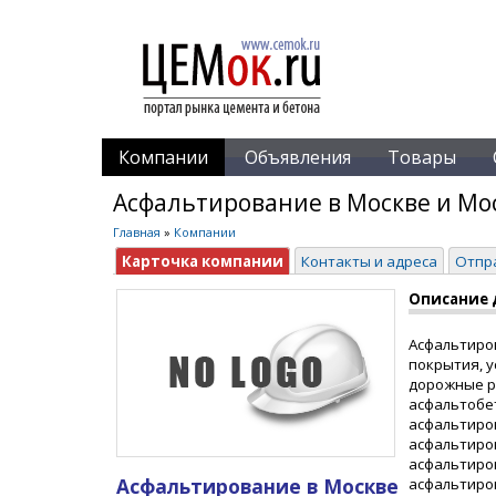
Компании
Объявления
Товары
Асфальтирование в Москве и Мос
Главная
»
Компании
Карточка компании
Контакты и адреса
Отпр
Описание 
Асфальтиров
покрытия, у
дорожные р
асфальтобет
асфальтиро
асфальтиро
асфальтиров
Асфальтирование в Москве
асфальтиро