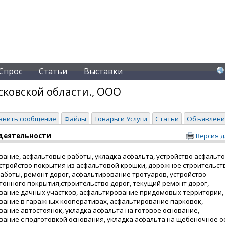
Спрос
Статьи
Выставки
ковской области., ООО
авить сообщение
Файлы
Товары и Услуги
Статьи
Объявлени
деятельности
Версия д
ание, асфальтовые работы, укладка асфальта, устройство асфальт
стройство покрытия из асфальтовой крошки, дорожное строительст
аботы, ремонт дорог, асфальтирование тротуаров, устройство
онного покрытия,строительство дорог, текущий ремонт дорог,
вание дачных участков, асфальтирование придомовых территории,
вание в гаражных кооперативах, асфальтирование парковок,
ание автостоянок, укладка асфальта на готовое основание,
вание с подготовкой основания, укладка асфальта на щебеночное о