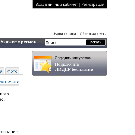
|
Вход в личный кабинет
Регистрация
|
Наши ссылки
Обратная связь
Укажите регион
Опередить конкурентов
Подключить
ЛИДЕР бесплатно
я
Фото
ля печати
ового
во,
снование,