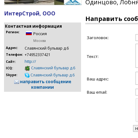
Одинцово, Лобня
ИнтерСтрой, ООО
Направить соо
Контактная информация
Регион:
Россия
Заголовок:
Москва
Адрес:
Славянский бульвар д.6
+74952337421
Телефон:
Текст:
http://
Сайт:
Славянский бульвар д.6
ICQ:
Славянский бульвар д.6
Skype:
Ваш адрес:
направить сообщение
компании
Ваш email: