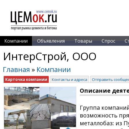
Компании
Объявления
Товары
Спрос
С
ИнтерСтрой, ООО
Главная
»
Компании
Карточка компании
Контакты и адреса
Отправить сообще
Описание деят
Группа компаний
возможность пря
металлобаз: из 