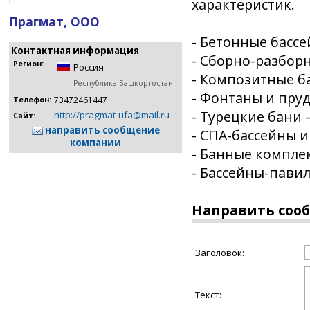
характеристик.
Прагмат, ООО
- Бетонные басс
Контактная информация
- Сборно-разбор
Регион:
Россия
- Композитные б
Республика Башкортостан
- Фонтаны и пру
73472461447
Телефон:
- Турецкие бани
http://pragmat-ufa@mail.ru
Сайт:
направить сообщение
- СПА-бассейны и
компании
- Банные компле
- Бассейны-пави
Направить соо
Заголовок:
Текст: