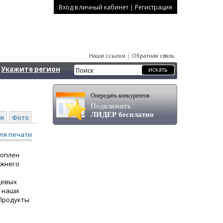
|
Вход в личный кабинет
Регистрация
|
Наши ссылки
Обратная связь
Укажите регион
Опередить конкурентов
Подключить
ЛИДЕР бесплатно
я
Фото
ля печати
коплен
ижнего
цевых
У наши
 Продукты