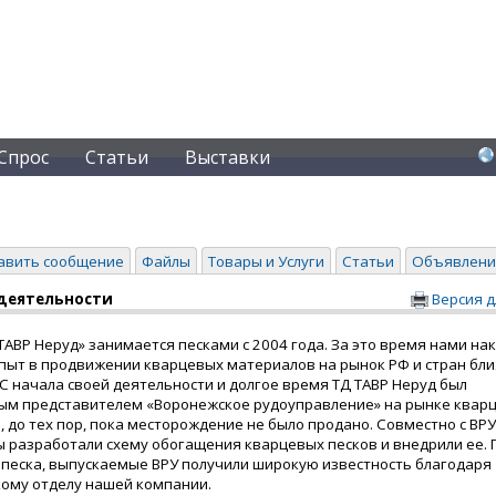
Спрос
Статьи
Выставки
авить сообщение
Файлы
Товары и Услуги
Статьи
Объявлени
деятельности
Версия д
АВР Неруд» занимается песками с 2004 года. За это время нами на
пыт в продвижении кварцевых материалов на рынок РФ и стран бл
С начала своей деятельности и долгое время ТД ТАВР Неруд был
ым представителем «Воронежское рудоуправление» на рынке квар
 до тех пор, пока месторождение не было продано. Совместно с ВР
ы разработали схему обогащения кварцевых песков и внедрили ее.
 песка, выпускаемые ВРУ получили широкую известность благодаря
ому отделу нашей компании.