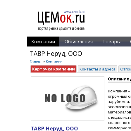
Компании
Объявления
Товары
ТАВР Неруд, ООО
Главная
»
Компании
Карточка компании
Контакты и адреса
Отпр
Описание 
Компания «Т
огромный о
зарубежья. 
эксклюзивн
материалов,
специалист
кварцевого
ТАВР Неруд, ООО
коммерческ